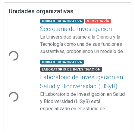
Unidades organizativas
Item type:
,
listelement.badge.speci
,
UNIDAD ORGANIZATIVA
SECRETARÍA
Secretaría de Investigación
La Universidad asume a la Ciencia y la
Cargando...
Tecnología como una de sus funciones
sustantivas, proponiendo un modelo de
construcción de conocimiento colectivo,
Item type:
,
listelement.badge.speci
UNIDAD ORGANIZATIVA
participativo, interdisciplinario y
,
LABORATORIO DE INVESTIGACIÓN
transferible. La Secretaría de
Laboratorio de Investigación en
Investigación es la encargada de llevar
Cargando...
Salud y Biodiversidad (LISyB)
adelante las políticas de CyT y de
El Laboratorio de Investigación en Salud
ejecutar un conjunto de acciones que
y Biodiversidad (LISyB) está
hacen efectivo el ejercicio de la
especializado en el estudio de
investigación, el desarrollo y la
enfermedades desatendidas e
infecciones de transmisión sexual, la
biodiversidad en agroecosistemas y el