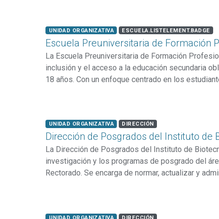
pública de Hurlingham mediante la democratización
...
Item type:
,
listelement.badge.specific-t
,
UNIDAD ORGANIZATIVA
ESCUELA.LISTELEMENT.BADGE
Escuela Preuniversitaria de Formación P
La Escuela Preuniversitaria de Formación Profes
inclusión y el acceso a la educación secundaria obl
18 años. Con un enfoque centrado en los estudiant
propuesta pedagógica articula la formación técnica
(Matemática, Lengua, Ciencias Sociales, Ciencias N
...
largo de cuatro niveles. La institución ofrece un ent
Item type:
,
listelement.badge.specific-t
,
UNIDAD ORGANIZATIVA
DIRECCIÓN
la inserción profesional, permitiendo a los estudia
Dirección de Posgrados del Instituto de 
Metalmecánica y Energía Eléctrica.
La Dirección de Posgrados del Instituto de Biotecno
investigación y los programas de posgrado del ár
Rectorado. Se encarga de normar, actualizar y adm
sus recursos, impulsando el trabajo multidisciplina
Asimismo, promueve la vinculación con sectores pr
...
organizaciones sociales para dar respuesta a las 
Item type:
,
listelement.badge.specific-t
,
UNIDAD ORGANIZATIVA
DIRECCIÓN