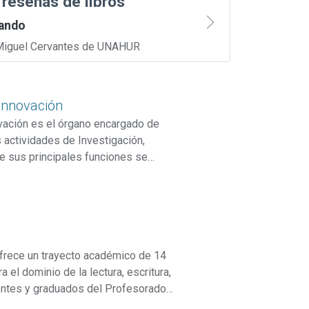
 reseñas de libros
ando
a Miguel Cervantes de UNAHUR
ype
 Innovación
ovación es el órgano encargado de
s actividades de Investigación,
re sus principales funciones se
rmativo del área, la creación de
nformación y evaluación de
científica. Asimismo, articula
ype
a administración y rendición de
n de servicios tecnológicos y
ofrece un trayecto académico de 14
 el dominio de la lectura, escritura,
entes y graduados del Profesorado
es fortalecer la educación secundaria