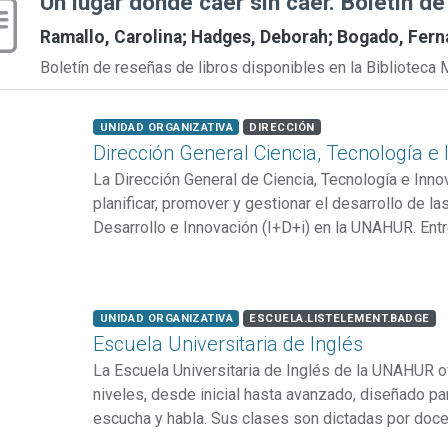
Un lugar donde caer sin caer. Boletín de
Ramallo, Carolina
;
Hadges, Deborah
;
Bogado, Fern
Boletín de reseñas de libros disponibles en la Bibliotec
Item type:
,
listelement.badge.specific-t
,
UNIDAD ORGANIZATIVA
DIRECCIÓN
Dirección General Ciencia, Tecnología e
La Dirección General de Ciencia, Tecnología e Inn
planificar, promover y gestionar el desarrollo de la
Desarrollo e Innovación (I+D+i) en la UNAHUR. Ent
encuentran la formulación del Plan Estratégico y no
instrumentos de fomento a la investigación, la co
...
laboratorios de I+D+i, y la gestión de la formación 
Item type:
,
listelement.badge.specific-t
,
UNIDAD ORGANIZATIVA
ESCUELA.LISTELEMENT.BADGE
programas nacionales como el PRINUAR, coordina l
Escuela Universitaria de Inglés
fondos de ciencia y tecnología, lidera la prestació
La Escuela Universitaria de Inglés de la UNAHUR 
niveles, desde inicial hasta avanzado, diseñado para
escucha y habla. Sus clases son dictadas por doc
Universitario de Inglés de la UNAHUR. Su objetivo 