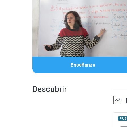
Enseñanza
Descubrir
Item
PUB