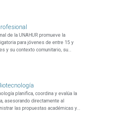
 del acceso al aprendizaje del inglés
ype
rofesional
ional de la UNAHUR promueve la
igatoria para jóvenes de entre 15 y
es y su contexto comunitario, su
 con las áreas disciplinares básicas
aturales y Lengua Extranjera) a lo
orno orientado al desarrollo integral y
ype
ntes optar entre las orientaciones de
Biotecnología
logía planifica, coordina y evalúa la
ea, asesorando directamente al
inistrar las propuestas académicas y
rio y la formación del cuerpo docente.
oductivos, instituciones públicas y
necesidades del entorno y fomentar el
ype